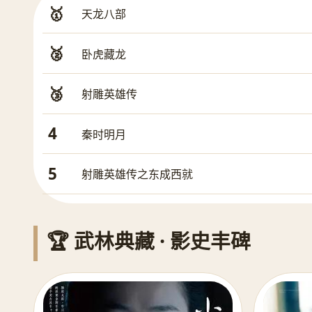
🥇
天龙八部
🥈
卧虎藏龙
🥉
射雕英雄传
4
秦时明月
5
射雕英雄传之东成西就
🏆 武林典藏 · 影史丰碑