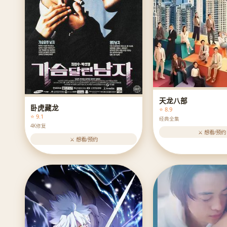
天龙八部
卧虎藏龙
⭐ 8.9
⭐ 9.1
经典全集
4K修复
⚔️ 想看/预约
⚔️ 想看/预约