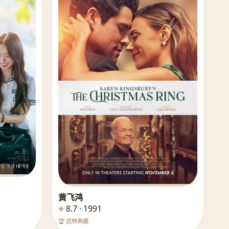
黄飞鸿
⭐ 8.7 · 1991
🏆 武林典藏