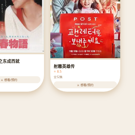
之东成西就
射雕英雄传
⭐ 8.5
全52集
⚔️ 想看/预约
⚔️ 想看/预约