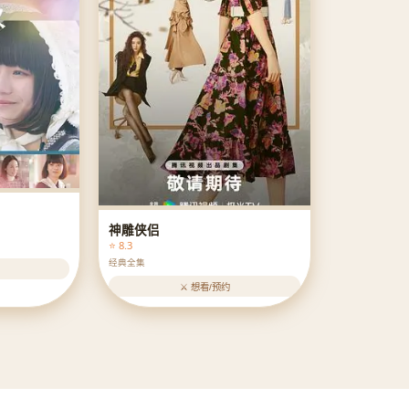
神雕侠侣
⭐ 8.3
经典全集
⚔️ 想看/预约